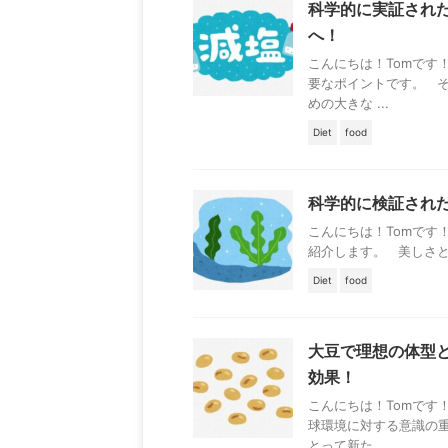
科学的に実証され
へ！
こんにちは！Tomです
要なポイントです。 
めの大きな ...
Diet
food
科学的に検証され
こんにちは！Tomです
紹介します。 美しさと
Diet
food
大豆で理想の体型
効果！
こんにちは！Tomです
球環境に対する意識の
とって新た ...