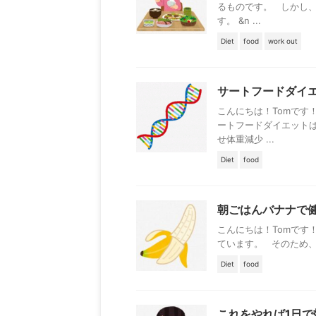
るものです。 しかし
す。 &n ...
Diet
food
work out
サートフードダイ
こんにちは！Tomです
ートフードダイエット
せ体重減少 ...
Diet
food
朝ごはんバナナで
こんにちは！Tomです
ています。 そのため、
Diet
food
これをやれば1日