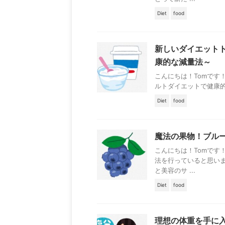
Diet
food
新しいダイエット
康的な減量法～
こんにちは！Tomです
ルトダイエットで健康的
Diet
food
魔法の果物！ブル
こんにちは！Tomです
法を行っていると思い
と美容のサ ...
Diet
food
理想の体重を手に