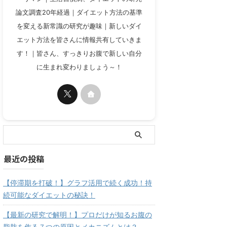
論文調査20年経過｜ダイエット方法の基準
を変える新常識の研究が趣味｜新しいダイ
エット方法を皆さんに情報共有していきま
す！｜皆さん、すっきりお腹で新しい自分
に生まれ変わりましょう～！
最近の投稿
【停滞期を打破！】グラフ活用で続く成功！持
続可能なダイエットの秘訣！
【最新の研究で解明！】プロだけが知るお腹の
脂肪を作る７つの原因とメカニズムとは？