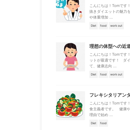
こんにちは！Tomです
抜きダイエットの魅力
や体重増加 ...
Diet
food
work out
理想の体型への近
こんにちは！Tomです
ットが最適です！ ダ
て、健康志向 ...
Diet
food
work out
フレキシタリアン
こんにちは！Tomです
食主義者です。 健康
理由で始め ...
Diet
food