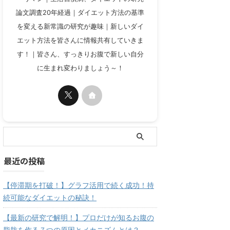
論文調査20年経過｜ダイエット方法の基準
を変える新常識の研究が趣味｜新しいダイ
エット方法を皆さんに情報共有していきま
す！｜皆さん、すっきりお腹で新しい自分
に生まれ変わりましょう～！
最近の投稿
【停滞期を打破！】グラフ活用で続く成功！持
続可能なダイエットの秘訣！
【最新の研究で解明！】プロだけが知るお腹の
脂肪を作る７つの原因とメカニズムとは？