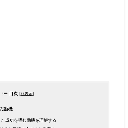
目次
[
非表示
]
の動機
？ 成功を望む動機を理解する