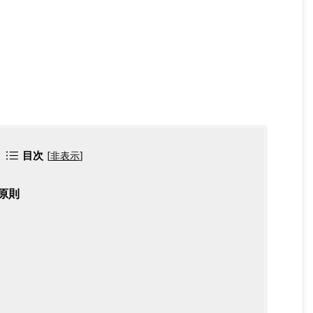
目次
[
非表示
]
原則