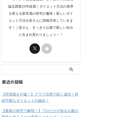
論文調査20年経過｜ダイエット方法の基準
を変える新常識の研究が趣味｜新しいダイ
エット方法を皆さんに情報共有していきま
す！｜皆さん、すっきりお腹で新しい自分
に生まれ変わりましょう～！
最近の投稿
【停滞期を打破！】グラフ活用で続く成功！持
続可能なダイエットの秘訣！
【最新の研究で解明！】プロだけが知るお腹の
脂肪を作る７つの原因とメカニズムとは？